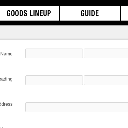
 Name
ading
ddress